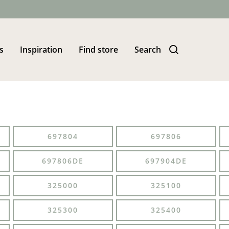
s
Inspiration
Find store
Search
697804
697806
697806DE
697904DE
325000
325100
325300
325400