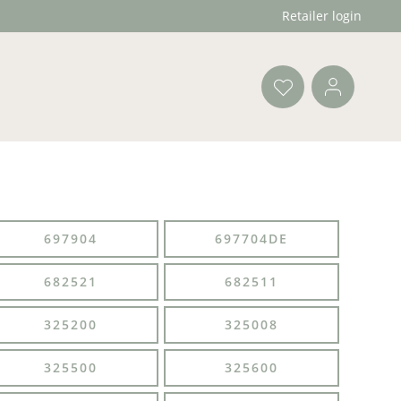
Retailer login
697904
697704DE
682521
682511
325200
325008
325500
325600