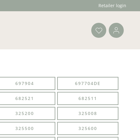
Retailer login
697904
697704DE
682521
682511
325200
325008
325500
325600