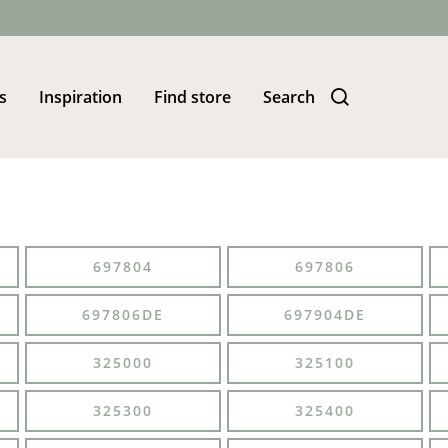
s
Inspiration
Find store
Search
697804
697806
697806DE
697904DE
325000
325100
325300
325400