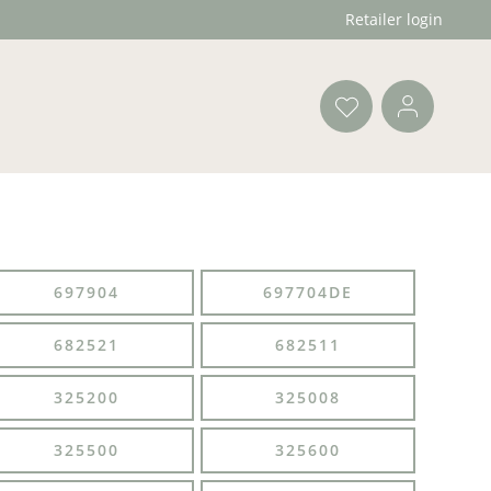
Retailer login
697904
697704DE
682521
682511
325200
325008
325500
325600