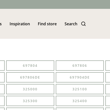
s
Inspiration
Find store
Search
697804
697806
697806DE
697904DE
325000
325100
325300
325400