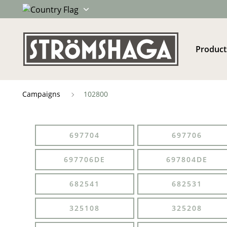
Product
Campaigns
102800
697704
697706
697706DE
697804DE
682541
682531
325108
325208