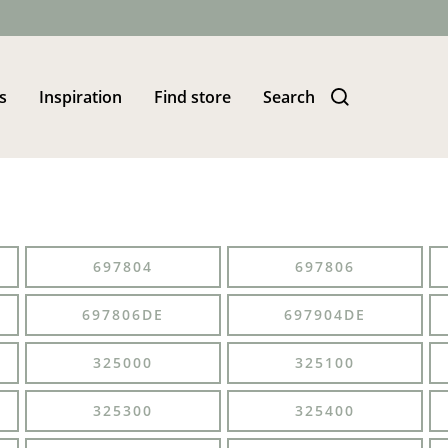
s
Inspiration
Find store
Search
697804
697806
697806DE
697904DE
325000
325100
325300
325400