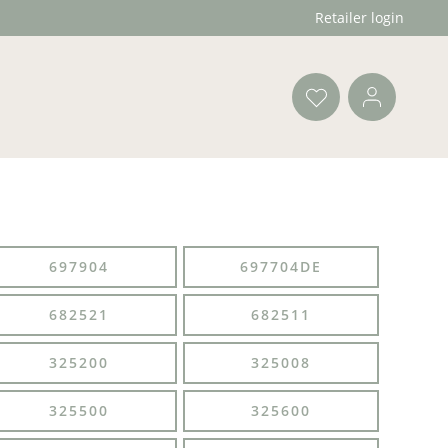
Retailer login
697904
697704DE
682521
682511
325200
325008
325500
325600