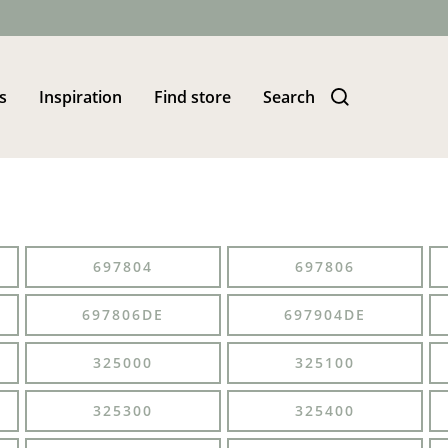
s
Inspiration
Find store
Search
697804
697806
697806DE
697904DE
325000
325100
325300
325400