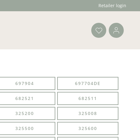
Retailer login
697904
697704DE
682521
682511
325200
325008
325500
325600