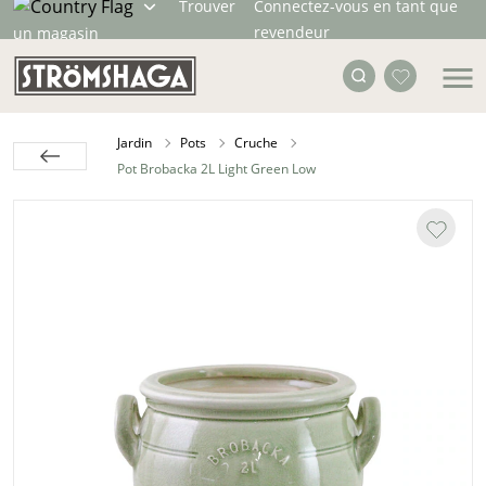
Trouver
Connectez-vous en tant que
revendeur
un magasin
Jardin
Pots
Cruche
Pot Brobacka 2L Light Green Low