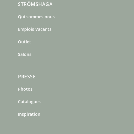
STRÖMSHAGA
e
t
t
b
a
e
Qui sommes nous
o
g
r
o
r
e
Emplois Vacants
k
a
s
m
t
Outlet
Salons
PRESSE
Photos
Catalogues
Inspiration