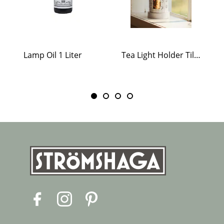
Lamp Oil 1 Liter
Tea Light Holder Tiled Stove White
F
I
P
a
n
i
c
s
n