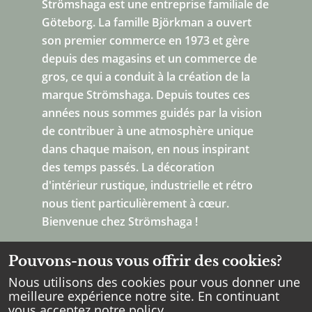
Strömshaga est une entreprise familiale de
Göteborg.
La famille Björkman a ouvert
son premier commerce en 1973 et gère
depuis des magasins et un commerce de
gros, ce qui a conduit à la création de la
marque Strömshaga. Depuis toutes ces
années nous sommes guidés par la vision
de contribuer à une atmosphère unique
dans chaque maison, en nous inspirant
des temps passés. La décoration
d'intérieur rustique, industrielle et rétro
nous tient particulièrement à cœur.
Bienvenue chez Strömshaga !
Pouvons-nous vous offrir des cookies?
Nous utilisons des cookies pour vous donner une
meilleure expérience notre site. En continuant
vous acceptez notre
policy
.