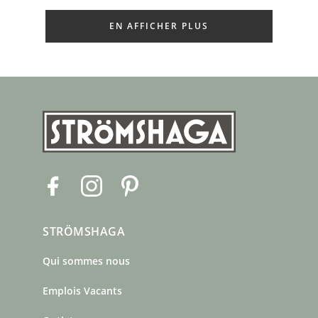
EN AFFICHER PLUS
F
I
P
a
n
i
c
s
n
STRÖMSHAGA
e
t
t
b
a
e
Qui sommes nous
o
g
r
o
r
e
Emplois Vacants
k
a
s