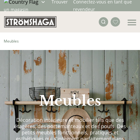
Trouver
Connectez-vous en tant que
revendeur
un magasin
Meubles
Meubles
Décoration intérieure et mobilier tels que des
étagères, des portemanteaux et des poufs. Des
petits meubles fonctionnels, pratiques et
esthétiques qui s’intègrent parfaitement dans