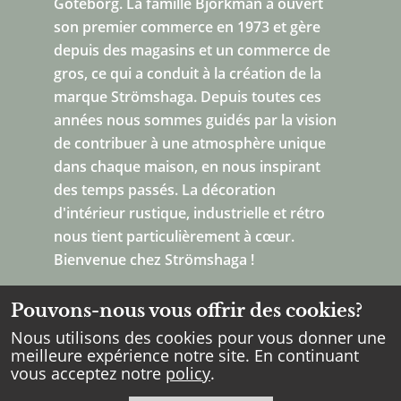
Göteborg.
La famille Björkman a ouvert
son premier commerce en 1973 et gère
depuis des magasins et un commerce de
gros, ce qui a conduit à la création de la
marque Strömshaga. Depuis toutes ces
années nous sommes guidés par la vision
de contribuer à une atmosphère unique
dans chaque maison, en nous inspirant
des temps passés. La décoration
d'intérieur rustique, industrielle et rétro
nous tient particulièrement à cœur.
Bienvenue chez Strömshaga !
Pouvons-nous vous offrir des cookies?
Nous utilisons des cookies pour vous donner une
meilleure expérience notre site. En continuant
vous acceptez notre
policy
.
Copyright Strömshaga
2026
.