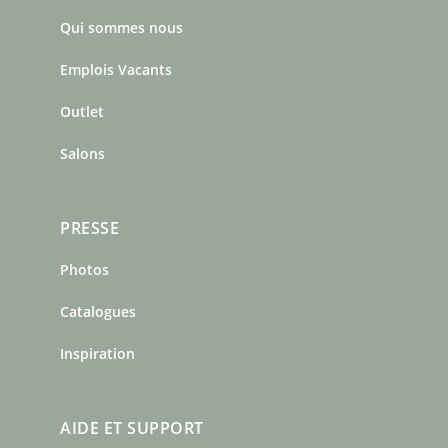
b
a
e
Qui sommes nous
o
g
r
o
r
e
Emplois Vacants
k
a
s
m
t
Outlet
Salons
PRESSE
Photos
Catalogues
Inspiration
AIDE ET SUPPORT