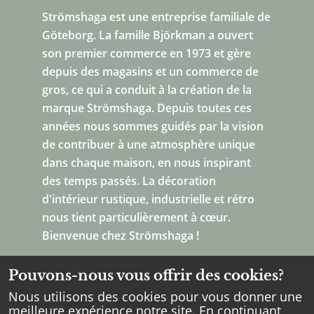
Strömshaga est une entreprise familiale de
Göteborg.
La famille Björkman a ouvert
son premier commerce en 1973 et gère
depuis des magasins et un commerce de
gros, ce qui a conduit à la création de la
marque Strömshaga. Depuis toutes ces
années nous sommes guidés par la vision
de contribuer à une atmosphère unique
dans chaque maison, en nous inspirant
des temps passés. La décoration
d'intérieur rustique, industrielle et rétro
nous tient particulièrement à cœur.
Bienvenue chez Strömshaga !
Pouvons-nous vous offrir des cookies?
Nous utilisons des cookies pour vous donner une
meilleure expérience notre site. En continuant