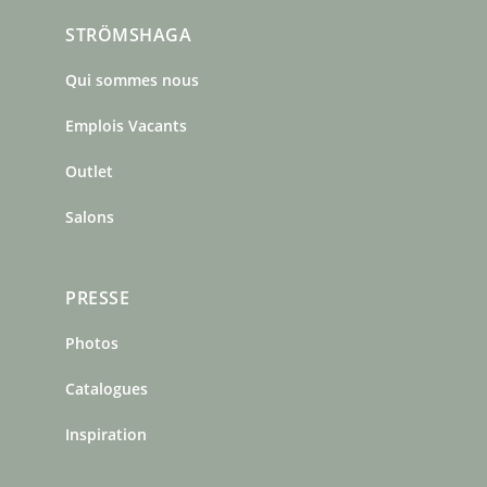
c
s
n
STRÖMSHAGA
e
t
t
b
a
e
Qui sommes nous
o
g
r
o
r
e
Emplois Vacants
k
a
s
m
t
Outlet
Salons
PRESSE
Photos
Catalogues
Inspiration