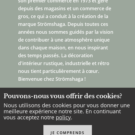
son premier commerce en 1973 et gère
depuis des magasins et un commerce de
gros, ce qui a conduit à la création de la
marque Strömshaga. Depuis toutes ces
années nous sommes guidés par la vision
de contribuer à une atmosphère unique
dans chaque maison, en nous inspirant
des temps passés. La décoration
d'intérieur rustique, industrielle et rétro
nous tient particulièrement à cœur.
Bienvenue chez Strömshaga !
Pouvons-nous vous offrir des cookies?
Nous utilisons des cookies pour vous donner une
meilleure expérience notre site. En continuant
vous acceptez notre
policy
.
Copyright Strömshaga
2026
.
Tous les droits réservés.
JE COMPRENDS