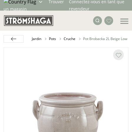
Trouver
Connectez-vous en tant que
revendeur
un magasin
Jardin
Pots
Cruche
Pot Brobacka 2L Beige Low