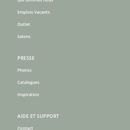
o
g
r
o
r
e
Emplois Vacants
k
a
s
m
t
Outlet
Salons
PRESSE
Photos
Catalogues
Inspiration
AIDE ET SUPPORT
Contact