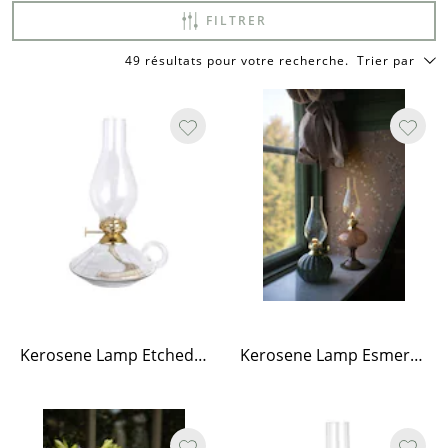
FILTRER
49 résultats pour votre recherche
.
Trier par
Kerosene Lamp Etched Stripe w. Handle - Large
Kerosene Lamp Esmeralda - Brown