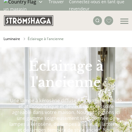
Trouver
Connectez-vous en tant que
revendeur
un magasin
Luminaire
Éclairage à l'ancienne
Éclairage à
l'ancienne
Une lampe à kérosène diffuse une lumière chaude
et atmosphérique et devient un accessoire
agréable dans votre maison. Nous proposons ici
une gamme soigneusement sélectionnée de
lampes à kérosène, de lampes à huile, de lanternes
et de lampes tempête de style ancien. Nous