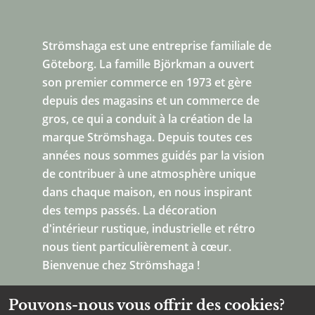
Strömshaga est une entreprise familiale de
Göteborg.
La famille Björkman a ouvert
son premier commerce en 1973 et gère
depuis des magasins et un commerce de
gros, ce qui a conduit à la création de la
marque Strömshaga. Depuis toutes ces
années nous sommes guidés par la vision
de contribuer à une atmosphère unique
dans chaque maison, en nous inspirant
des temps passés. La décoration
d'intérieur rustique, industrielle et rétro
nous tient particulièrement à cœur.
Bienvenue chez Strömshaga !
Pouvons-nous vous offrir des cookies?