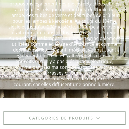
proposons également des pièces détachées et des
accessoires tels que des mèches, de l'huile de
lampe, des tubes de verre et des tubes de brûleur
pour les lampes à kérosène. Au cours du 19ème
siècle et jusqu'au 20ème siècle, la lampe à kérosène
était courante dans les foyers à travers la Suède.
Aujourd'hui, les lampes à huile sont principalement
utilisées comme éclairage d'ambiance et comme
détail d'intérieur élégant, mais elles constituent
également d'excellentes alternatives dans les
endroits où il n'y a pas d'éclairage électrique,
comme dans les maisons de vacances, sur les
balcons et les terrasses ou sur les bateaux. Elles
sont également utiles en cas de coupure de
courant, car elles diffusent une bonne lumière.
CATÉGORIES DE PRODUITS