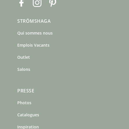
F
I
P
a
n
i
c
s
n
STRÖMSHAGA
e
t
t
b
a
e
Qui sommes nous
o
g
r
o
r
e
Emplois Vacants
k
a
s
m
t
Outlet
Salons
PRESSE
Photos
Catalogues
Inspiration