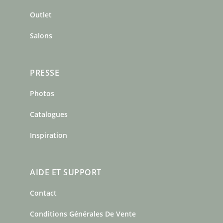
k
a
s
m
t
Outlet
Salons
PRESSE
Photos
Catalogues
Inspiration
AIDE ET SUPPORT
Contact
Conditions Générales De Vente