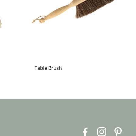
Table Brush
F
I
P