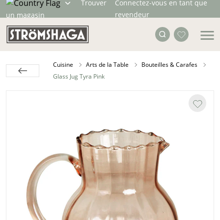
Trouver
Connectez-vous en tant que
revendeur
un magasin
Cuisine
Arts de la Table
Bouteilles & Carafes
Glass Jug Tyra Pink