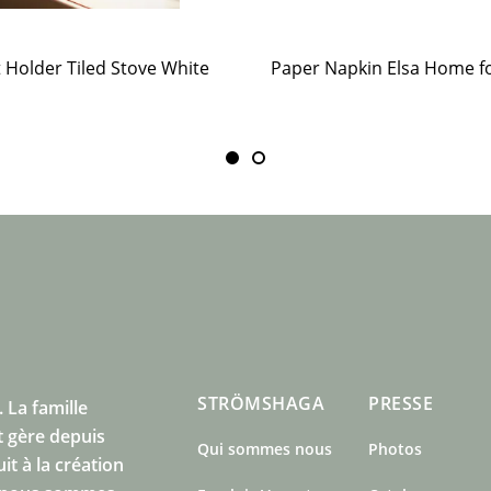
t Holder Tiled Stove White
STRÖMSHAGA
PRESSE
.
La famille
 gère depuis
Qui sommes nous
Photos
t à la création