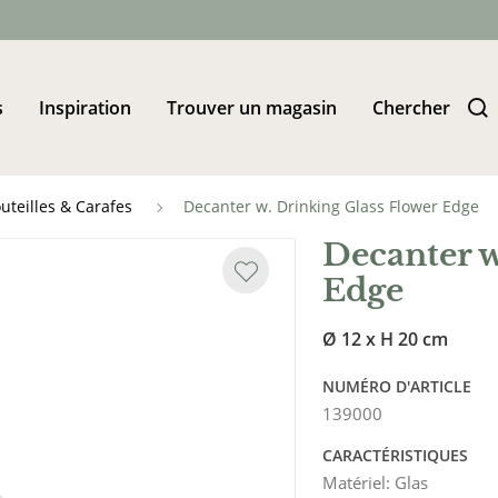
s
Inspiration
Trouver un magasin
Chercher
uteilles & Carafes
Decanter w. Drinking Glass Flower Edge
Decanter w
Edge
Ø 12 x H 20 cm
NUMÉRO D'ARTICLE
139000
CARACTÉRISTIQUES
Matériel
:
Glas