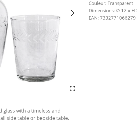
Couleur
:
Transparent
Dimensions
:
Ø 12 x H
EAN
:
7332771066279
d glass with a timeless and
ll side table or bedside table.