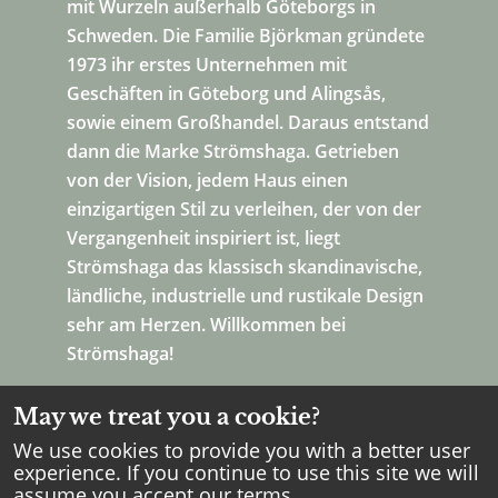
mit Wurzeln außerhalb Göteborgs in
Schweden. Die Familie Björkman gründete
1973 ihr erstes Unternehmen mit
Geschäften in Göteborg und Alingsås,
sowie einem Großhandel. Daraus entstand
dann die Marke Strömshaga. Getrieben
von der Vision, jedem Haus einen
einzigartigen Stil zu verleihen, der von der
Vergangenheit inspiriert ist, liegt
Strömshaga das klassisch skandinavische,
ländliche, industrielle und rustikale Design
sehr am Herzen. Willkommen bei
Strömshaga!
May we treat you a cookie?
We use cookies to provide you with a better user
experience. If you continue to use this site we will
assume you accept our
terms
.