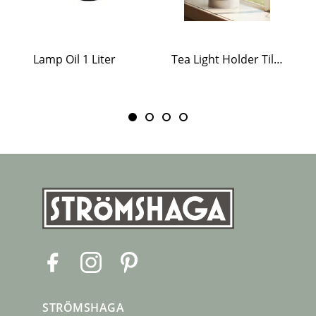
Lamp Oil 1 Liter
Tea Light Holder Tiled Stove White
F
I
P
a
n
i
c
s
n
STRÖMSHAGA
e
t
t