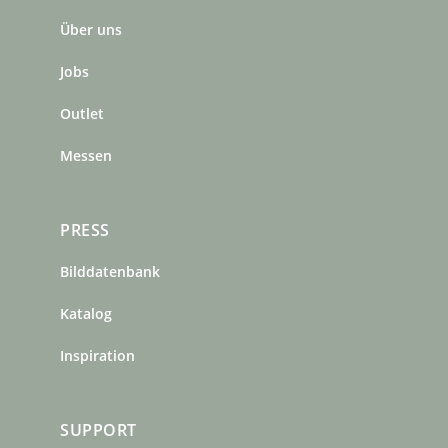
b
a
e
Über uns
o
g
r
o
r
e
Jobs
k
a
s
m
t
Outlet
Messen
PRESS
Bilddatenbank
Katalog
Inspiration
SUPPORT