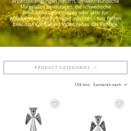
Arbeitsbedingungen fördern, umweltfreundliche
Materialien bevorzugen, die schwedische
Produktion unterstützen oder aktiv zur
Abfallvermeidung beitragen möchten – hier finden
bewusste Konsument:innen genau das Richtige.
PRODUCT CATEGORIES
159 hits
.
Sortieren nach