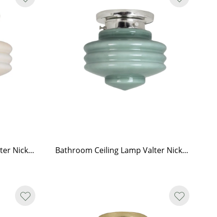
Bathroom Ceiling Lamp Valter Nickel/Opal Beige
Bathroom Ceiling Lamp Valter Nickel/Opal Green