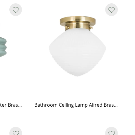
Bathroom Ceiling Lamp Valter Brass/Opal Green
Bathroom Ceiling Lamp Alfred Brass/Frost