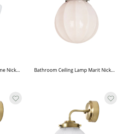
Bathroom Ceiling Lamp Signe Nickel/Opal White
Bathroom Ceiling Lamp Marit Nickel/Opal Beige Small