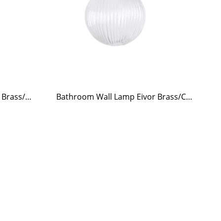
Bathroom Wall Lamp Marit Brass/Opal Beige Small
Bathroom Wall Lamp Eivor Brass/Clear