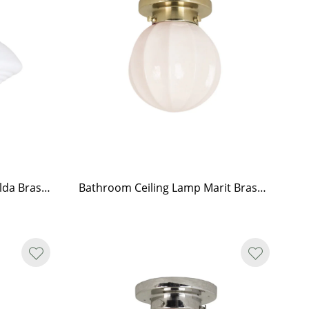
Bathroom Ceiling Lamp Hulda Brass/Opal White
Bathroom Ceiling Lamp Marit Brass/Opal Beige Small