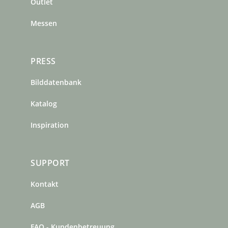
m
t
Outlet
Messen
PRESS
Bilddatenbank
Katalog
Inspiration
SUPPORT
Kontakt
AGB
FAQ - Kundenbetreuung