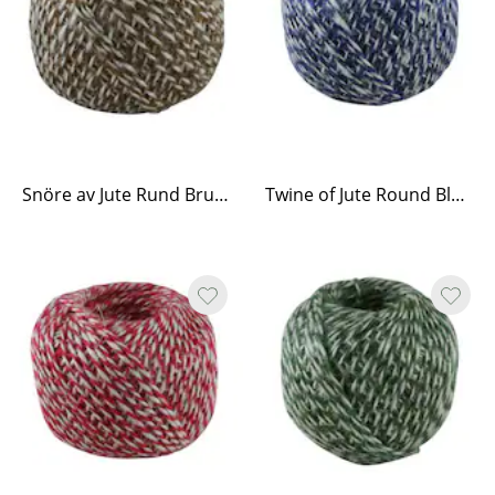
Snöre av Jute Rund Brun/Vit
Twine of Jute Round Blue/White