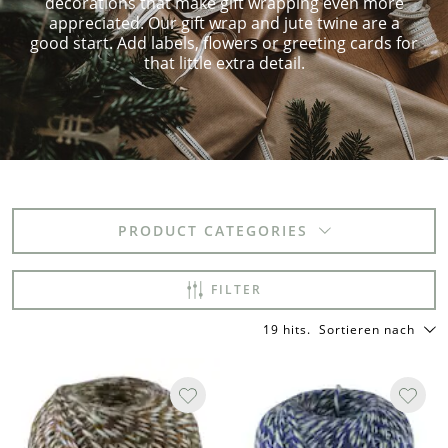
decorations that make gift wrapping even more
appreciated. Our gift wrap and jute twine are a
good start. Add labels, flowers or greeting cards for
that little extra detail.
PRODUCT CATEGORIES
FILTER
19 hits
.
Sortieren nach