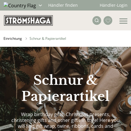
Händler-Login
Händler finden
Einrichtung
Schnur & Papierartikel
Schnur &
Papierartikel
Wrap birthday gifts, Christmas presents,
christening gifts and other gifts in style! Here you
will find gift wrap, twine, ribbons, cards and