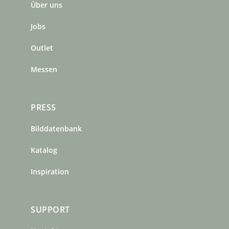
Über uns
o
g
r
o
r
e
Jobs
k
a
s
m
t
Outlet
Messen
PRESS
Bilddatenbank
Katalog
Inspiration
SUPPORT