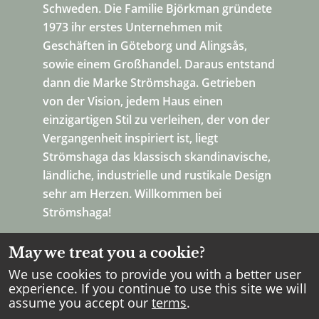
Schweden. Die Familie Björkman gründete
1973 ihr erstes Unternehmen mit
Geschäften in Göteborg und Alingsås,
sowie einem Großhandel. Daraus entstand
dann die Marke Strömshaga. Getrieben
von der Vision, jedem Haus einen
einzigartigen Stil zu verleihen, der von der
Vergangenheit inspiriert ist, liegt
Strömshaga das klassisch skandinavische,
ländliche, industrielle und rustikale Design
sehr am Herzen. Willkommen bei
Strömshaga!
May we treat you a cookie?
We use cookies to provide you with a better user
experience. If you continue to use this site we will
assume you accept our
terms
.
Copyright Strömshaga
2026
.