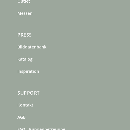
m
t
Outlet
Messen
PRESS
Bilddatenbank
Katalog
Inspiration
SUPPORT
Kontakt
AGB
FAQ - Kundenbetreuung