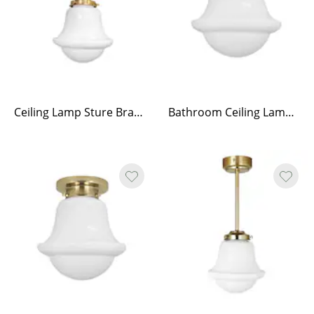
Ceiling Lamp Sture Brass/Opal White
Bathroom Ceiling Lamp Sture Nickel/Opal White