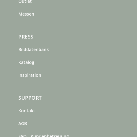
m
t
Outlet
Messen
PRESS
Bilddatenbank
Katalog
Inspiration
SUPPORT
Kontakt
AGB
FAQ - Kundenbetreuung