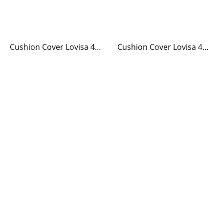
Cushion Cover Lovisa 40 x 60 Green/White
Cushion Cover Lovisa 40 x 60 Blue/White