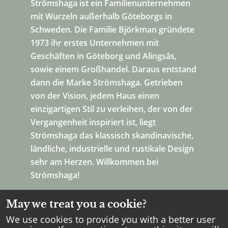
Strömshaga ist ein Familienunternehmen
mit Wurzeln außerhalb Göteborgs in
Schweden. Die Familie Björkman gründete
1973 ihr erstes Unternehmen mit
Geschäften in Göteborg und Alingsås,
sowie einem Großhandel. Daraus entstand
dann die Marke Strömshaga. Getrieben
von der Vision, jedem Haus einen
einzigartigen Stil zu verleihen, der von der
Vergangenheit inspiriert ist, liegt
Strömshaga das klassisch skandinavische,
ländliche, industrielle und rustikale Design
sehr am Herzen. Willkommen bei
Strömshaga!
May we treat you a cookie?
We use cookies to provide you with a better user