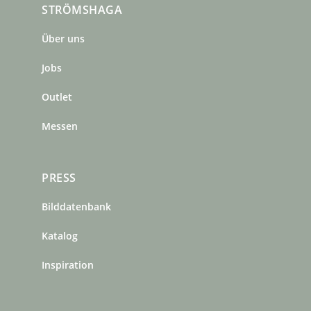
STRÖMSHAGA
e
t
t
b
a
e
Über uns
o
g
r
o
r
e
Jobs
k
a
s
m
t
Outlet
Messen
PRESS
Bilddatenbank
Katalog
Inspiration