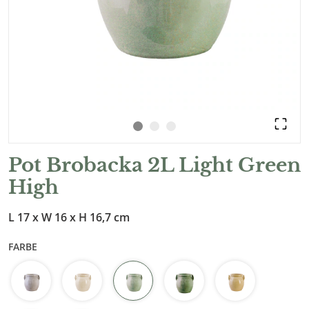
Pot Brobacka 2L Light Green
High
L 17 x W 16 x H 16,7 cm
FARBE