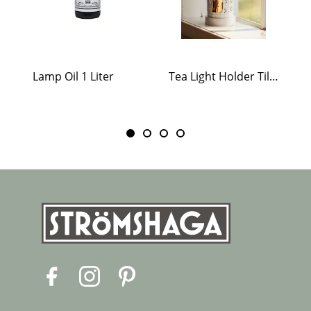
Lamp Oil 1 Liter
Tea Light Holder Tiled Stove White
F
I
P
a
n
i
c
s
n