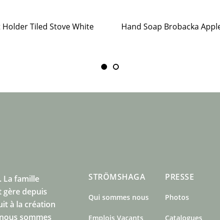
t Holder Tiled Stove White
STRÖMSHAGA
PRESSE
.
La famille
 gère depuis
Qui sommes nous
Photos
t à la création
s nous sommes
Emplois Vacants
Catalogues