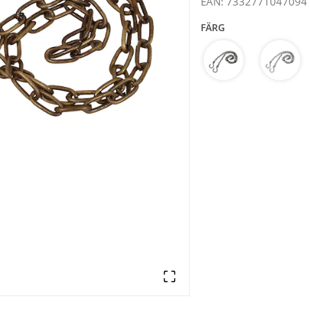
EAN
:
7332771047094
FÄRG