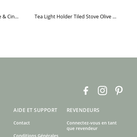
Hand Soap Brobacka Apple & Cinnamon
Tea Light Holder Tiled Stove Olive Green
F
I
P
a
n
i
c
s
n
AIDE ET SUPPORT
REVENDEURS
e
t
t
b
a
e
Contact
Connectez-vous en tant
o
g
r
que revendeur
o
r
e
Conditions Générales