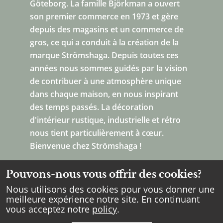
Göteborg.
La famille Björkman a ouvert
son premier commerce en 1973 et gère
depuis des magasins et un commerce de
gros, ce qui a conduit à la création de la
marque Strömshaga. Depuis toutes ces
années nous sommes guidés par la vision
de contribuer à une atmosphère unique
dans chaque maison, en nous inspirant
des temps passés. La décoration
d'intérieur rustique, industrielle et rétro
nous tient particulièrement à cœur.
Bienvenue chez Strömshaga !
Pouvons-nous vous offrir des cookies?
Nous utilisons des cookies pour vous donner une
meilleure expérience notre site. En continuant
vous acceptez notre
policy
.
Copyright Strömshaga
2026
.