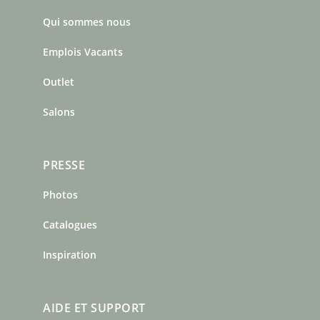
b
a
e
Qui sommes nous
o
g
r
o
r
e
Emplois Vacants
k
a
s
m
t
Outlet
Salons
PRESSE
Photos
Catalogues
Inspiration
AIDE ET SUPPORT