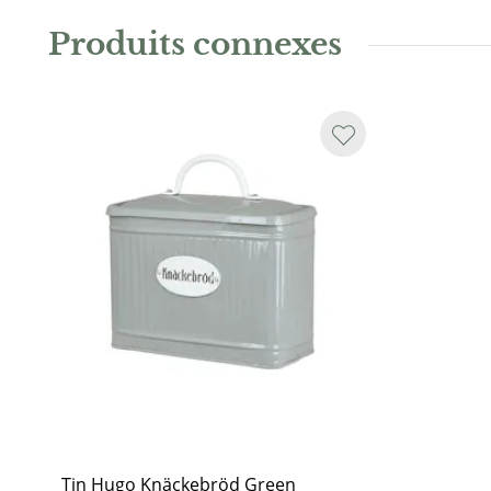
occur.
Hand wash only. Not dishwasher safe.
Produits connexes
Tin Hugo Knäckebröd Green