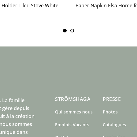
t Holder Tiled Stove White
STRÖMSHAGA
PRESSE
.
La famille
 gère depuis
Qui sommes nous
Photos
t à la création
s nous sommes
Emplois Vacants
Catalogues
 unique dans