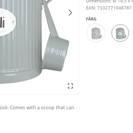
Dimensions
:
Ø 14,5 x
EAN
:
7332771048787
FÄRG
Müsli. Comes with a scoop that can
Strömshaga.
larities and differences may