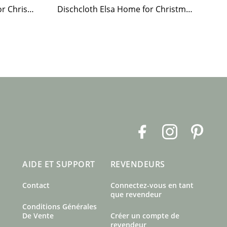
Paper Napkin Elsa Home for Christmas
Dischcloth Elsa Home for Christmas
F
I
P
a
n
i
c
s
n
AIDE ET SUPPORT
REVENDEURS
e
t
t
b
a
e
Contact
Connectez-vous en tant
o
g
r
que revendeur
o
r
e
Conditions Générales
k
a
s
De Vente
Créer un compte de
revendeur