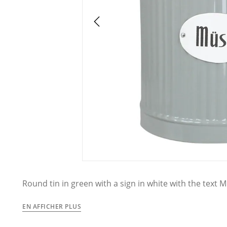
Round tin in green with a sign in white with the text 
be hung on the side.
From the tin series Hugo from 
EN AFFICHER PLUS
The tins and scoop are handmade which means irregu