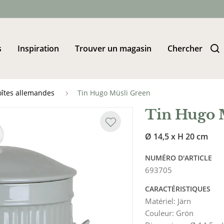
s
Inspiration
Trouver un magasin
Chercher
oîtes allemandes
Tin Hugo Müsli Green
Tin Hugo 
Ø 14,5 x H 20 cm
NUMÉRO D'ARTICLE
693705
CARACTÉRISTIQUES
Matériel
:
Järn
Couleur
:
Grön