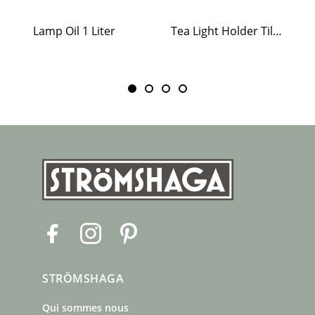
Lamp Oil 1 Liter
Tea Light Holder Tiled Stove White
F
I
P
a
n
i
c
s
n
STRÖMSHAGA
e
t
t
b
a
e
Qui sommes nous