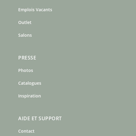
o
g
r
o
r
e
Emplois Vacants
k
a
s
m
t
Outlet
Salons
PRESSE
Photos
Catalogues
Inspiration
AIDE ET SUPPORT
Contact