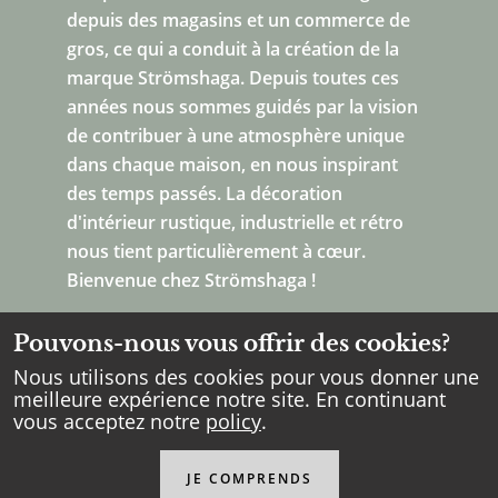
depuis des magasins et un commerce de
gros, ce qui a conduit à la création de la
marque Strömshaga. Depuis toutes ces
années nous sommes guidés par la vision
de contribuer à une atmosphère unique
dans chaque maison, en nous inspirant
des temps passés. La décoration
d'intérieur rustique, industrielle et rétro
nous tient particulièrement à cœur.
Bienvenue chez Strömshaga !
Pouvons-nous vous offrir des cookies?
Nous utilisons des cookies pour vous donner une
meilleure expérience notre site. En continuant
vous acceptez notre
policy
.
Copyright Strömshaga
2026
.
Tous les droits réservés.
JE COMPRENDS