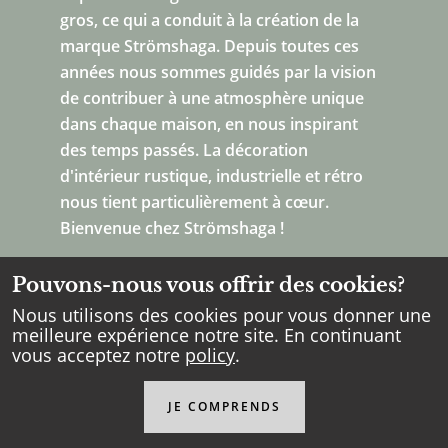
gros, ce qui a conduit à la création de la
marque Strömshaga. Depuis toutes ces
années nous sommes guidés par la vision
de contribuer à une atmosphère unique
dans chaque maison, en nous inspirant
des temps passés. La décoration
d'intérieur rustique, industrielle et rétro
nous tient particulièrement à cœur.
Bienvenue chez Strömshaga !
Pouvons-nous vous offrir des cookies?
Nous utilisons des cookies pour vous donner une
meilleure expérience notre site. En continuant
vous acceptez notre
policy
.
Copyright Strömshaga
2026
.
Tous les droits réservés.
JE COMPRENDS