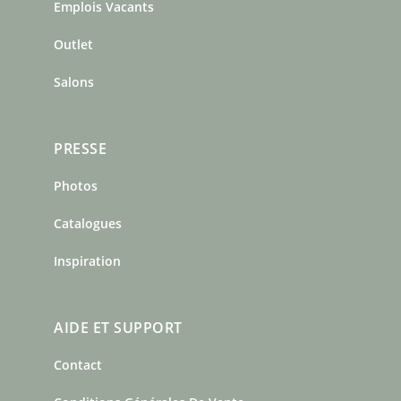
o
r
e
Emplois Vacants
k
a
s
m
t
Outlet
Salons
PRESSE
Photos
Catalogues
Inspiration
AIDE ET SUPPORT
Contact