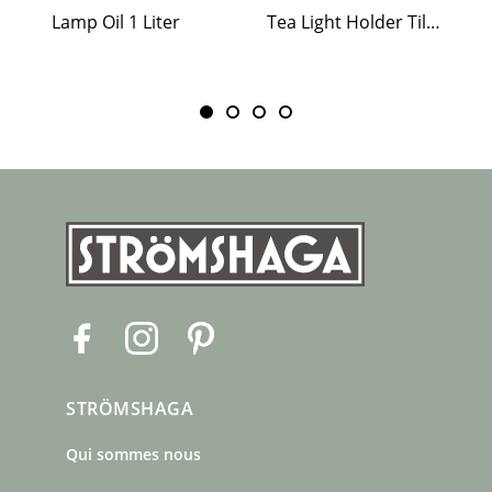
Lamp Oil 1 Liter
Tea Light Holder Tiled Stove White
F
I
P
a
n
i
c
s
n
STRÖMSHAGA
e
t
t
b
a
e
Qui sommes nous
o
g
r