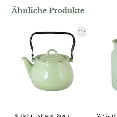
are of high quality and can withstand long-term use.
Ähnliche Produkte
Kettle Emil´s Enamel Green
Milk Can 