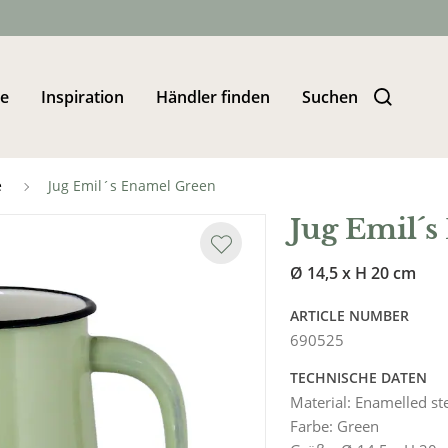
te
Inspiration
Händler finden
Suchen
e
Jug Emil´s Enamel Green
Jug Emil´
Ø 14,5 x H 20 cm
ARTICLE NUMBER
690525
TECHNISCHE DATEN
Material
:
Enamelled st
Farbe
:
Green