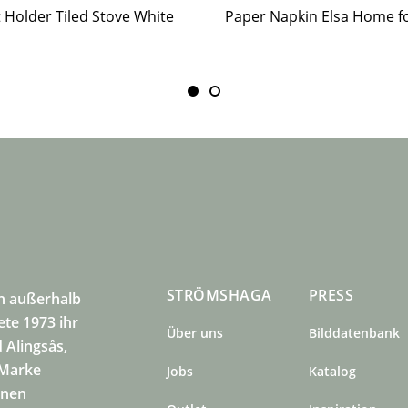
t Holder Tiled Stove White
STRÖMSHAGA
PRESS
n außerhalb
te 1973 ihr
Über uns
Bilddatenbank
 Alingsås,
 Marke
Jobs
Katalog
inen