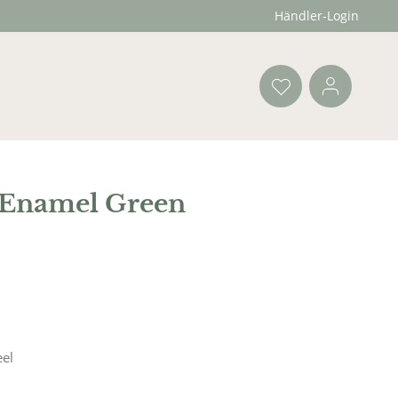
Händler-Login
s Enamel Green
eel