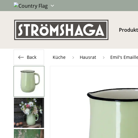
Produk
Back
Küche
Hausrat
Emil's Emaill