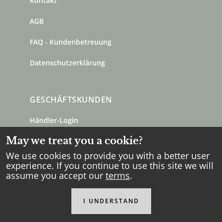
Kontakt
AGB
FAQ - Kundenbetreuung
Datenschutzerklärung
GESCHÄFTSKUNDEN
Händler-Login
May we treat you a cookie?
Händlerkonto eröffnen
We use cookies to provide you with a better user
Händler finden
experience. If you continue to use this site we will
assume you accept our
terms
.
Strömshaga ist ein Familienunternehmen
I UNDERSTAND
mit Wurzeln außerhalb Göteborgs in