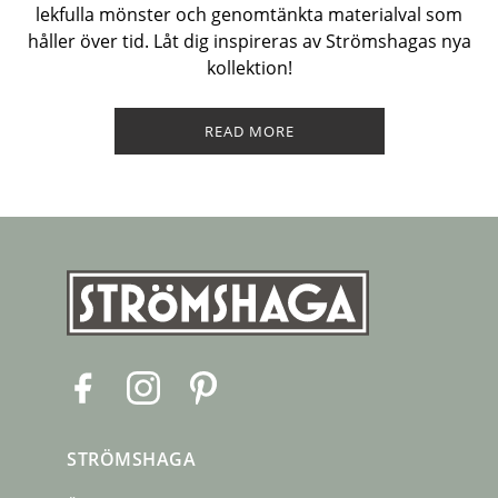
lekfulla mönster och genomtänkta materialval som
håller över tid. Låt dig inspireras av Strömshagas nya
kollektion!
READ MORE
F
I
P
a
n
i
c
s
n
STRÖMSHAGA
e
t
t
b
a
e