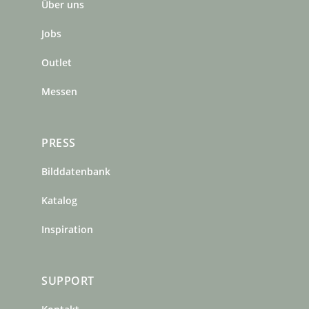
Über uns
o
g
r
o
r
e
Jobs
k
a
s
m
t
Outlet
Messen
PRESS
Bilddatenbank
Katalog
Inspiration
SUPPORT