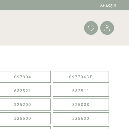
ÅF Login
697904
697704DE
682521
682511
325200
325008
325500
325600