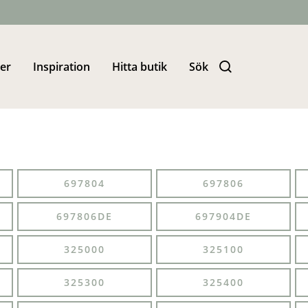
er
Inspiration
Hitta butik
Sök
697804
697806
697806DE
697904DE
325000
325100
325300
325400