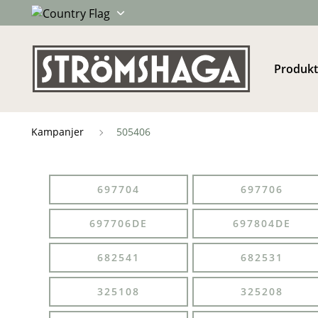
Produkt
Kampanjer
505406
697704
697706
697706DE
697804DE
682541
682531
325108
325208