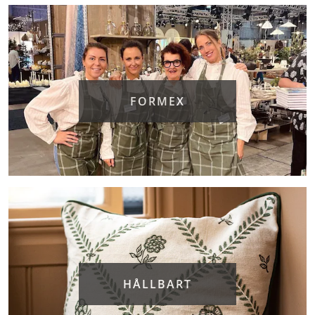
FORMEX
HÅLLBART