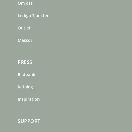
Om oss
o
g
r
o
r
e
Lediga Tjänster
k
a
s
m
t
Outlet
Mässor
PRESS
Bildbank
Katalog
Inspiration
SUPPORT