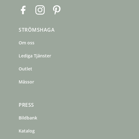
F
I
P
a
n
i
c
s
n
STRÖMSHAGA
e
t
t
b
a
e
Om oss
o
g
r
o
r
e
Lediga Tjänster
k
a
s
m
t
Outlet
Mässor
PRESS
Bildbank
Katalog