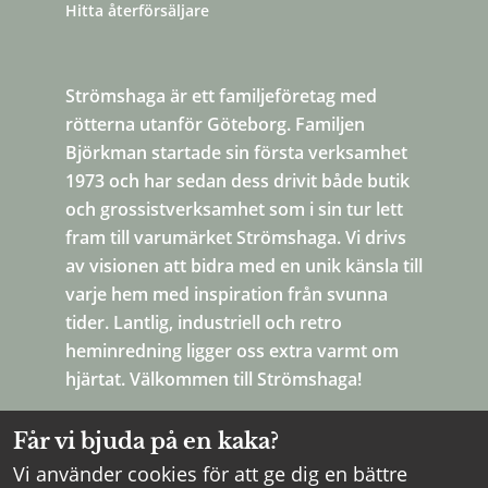
Hitta återförsäljare
Strömshaga är ett familjeföretag med
rötterna utanför Göteborg. Familjen
Björkman startade sin första verksamhet
1973 och har sedan dess drivit både butik
och grossistverksamhet som i sin tur lett
fram till varumärket Strömshaga. Vi drivs
av visionen att bidra med en unik känsla till
varje hem med inspiration från svunna
tider. Lantlig, industriell och retro
heminredning ligger oss extra varmt om
hjärtat. Välkommen till Strömshaga!
Får vi bjuda på en kaka?
Vi använder cookies för att ge dig en bättre