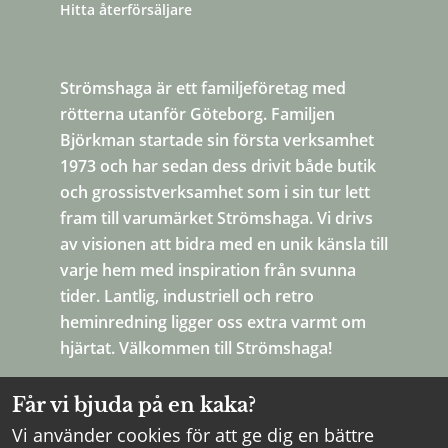
Hitta återförsäljare
Strömshaga är ett familjeföretag med
rötterna utanför Göteborg. Familjen
Björkman startade sin första verksamhet
1973 och har sedan dess drivit både butik
och grossistverksamhet som i sin tur lett
fram till varumärket Strömshaga. Vi drivs
av visionen att bidra med en unik känsla till
varje hem med inspiration från svunna
tider. Lantlig, industriell och retro
heminredning ligger oss extra varmt om
hjärtat. Välkommen till Strömshaga!
Får vi bjuda på en kaka?
Vi använder cookies för att ge dig en bättre