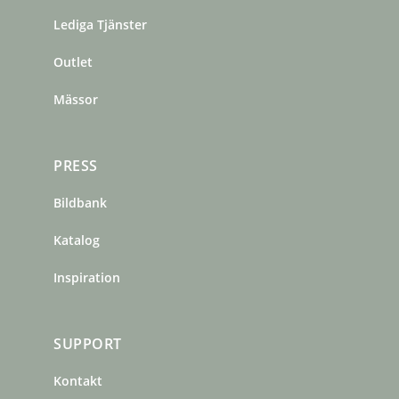
o
r
e
Lediga Tjänster
k
a
s
m
t
Outlet
Mässor
PRESS
Bildbank
Katalog
Inspiration
SUPPORT
Kontakt