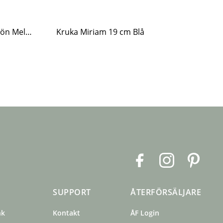
Skål Esther Vildblomma Grön Mellan
Kruka Miriam 19 cm Blå
Pl
F
I
P
a
n
i
c
s
n
SUPPORT
ÅTERFÖRSÄLJARE
e
t
t
b
a
e
nk
Kontakt
ÅF Login
o
g
r