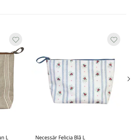
un L
Necessär Felicia Blå L
Ne