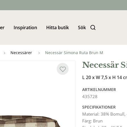
er
Inspiration
Hitta butik
Sök
Necessärer
Necessär Simona Ruta Brun M
Necessär 
L 20 x W 7,5 x H 14 
ARTIKELNUMMER
435728
SPECIFIKATIONER
Material
:
38% Bomull, 
Färg
:
Brun