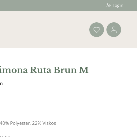
ÅF Login
Simona Ruta Brun M
cm
40% Polyester, 22% Viskos