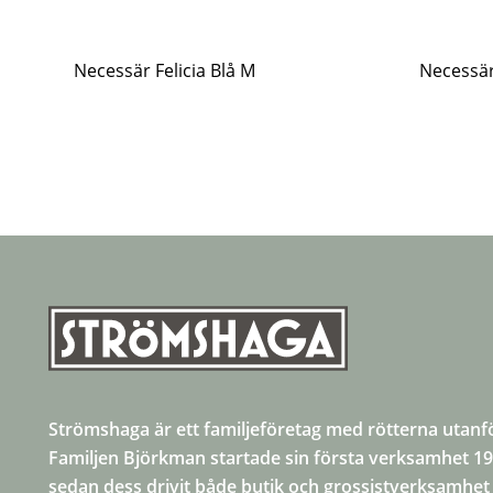
Necessär Felicia Blå M
Necessär
Strömshaga är ett familjeföretag med rötterna utanf
Familjen Björkman startade sin första verksamhet 1
sedan dess drivit både butik och grossistverksamhet 