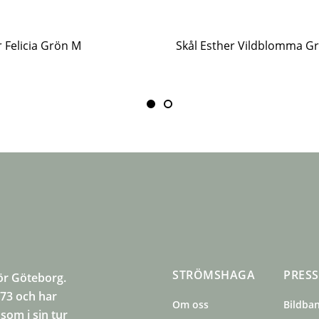
 Felicia Grön M
STRÖMSHAGA
PRESS
ör Göteborg.
973 och har
Om oss
Bildba
som i sin tur