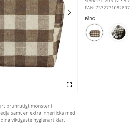
Storlek
:
L 20 x W 7,5 
EAN
:
7332771082897
FÄRG
rt brunrutigt mönster i
edja samt en extra innerficka med
ina viktigaste hygienartiklar.