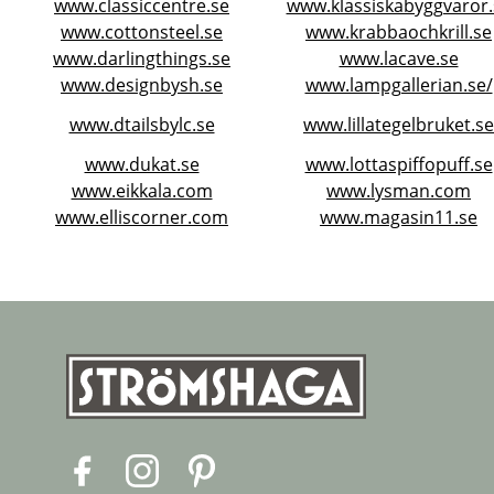
www.classiccentre.se
www.klassiskabyggvaror.
www.cottonsteel.se
www.krabbaochkrill.se
www.darlingthings.se
www.lacave.se
www.designbysh.se
www.lampgallerian.se/
www.dtailsbylc.se
www.lillategelbruket.se
www.dukat.se
www.lottaspiffopuff.se
www.eikkala.com
www.lysman.com
www.elliscorner.com
www.magasin11.se
F
I
P
a
n
i