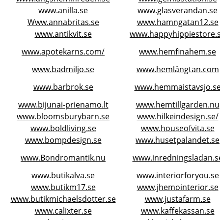
www.anilla.se
www.glasverandan.se
Www.annabritas.se
www.hamngatan12.se
www.antikvit.se
www.happyhippiestore.
www.apotekarns.com/
www.hemfinahem.se
www.badmiljo.se
www.hemlängtan.com
www.barbrok.se
www.hemmaistavsjo.s
www.bijunai-prienamo.lt
www.hemtillgarden.nu
www.bloomsburybarn.se
www.hilkeindesign.se/
www.boldliving.se
www.houseofvita.se
www.bompdesign.se
www.husetpalandet.se
www.Bondromantik.nu
www.inredningsladan.s
www.butikalva.se
www.interiorforyou.se
www.butikm17.se
www.jhemointerior.se
www.butikmichaelsdotter.se
www.justafarm.se
www.calixter.se
www.kaffekassan.se