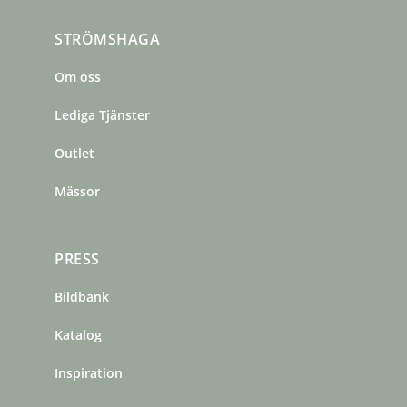
c
s
n
STRÖMSHAGA
e
t
t
b
a
e
Om oss
o
g
r
o
r
e
Lediga Tjänster
k
a
s
m
t
Outlet
Mässor
PRESS
Bildbank
Katalog
Inspiration