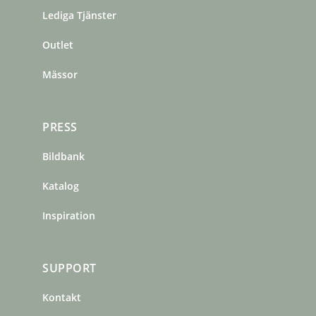
o
r
e
Lediga Tjänster
k
a
s
m
t
Outlet
Mässor
PRESS
Bildbank
Katalog
Inspiration
SUPPORT
Kontakt